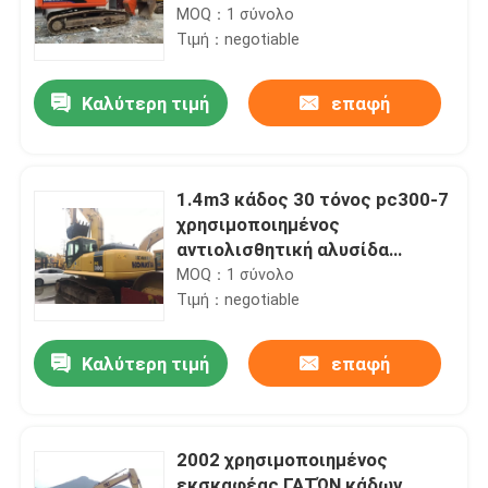
21400kg
MOQ：1 σύνολο
Τιμή：negotiable
Καλύτερη τιμή
επαφή
1.4m3 κάδος 30 τόνος pc300-7
χρησιμοποιημένος
αντιολισθητική αλυσίδα
εκσκαφέας της KOMATSU
MOQ：1 σύνολο
Τιμή：negotiable
Καλύτερη τιμή
επαφή
2002 χρησιμοποιημένος
εκσκαφέας ΓΑΤΏΝ κάδων