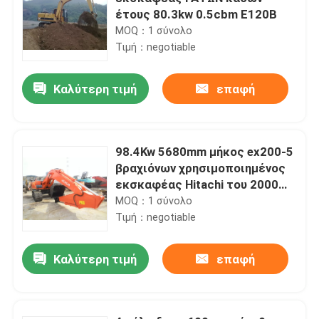
έτους 80.3kw 0.5cbm E120B
MOQ：1 σύνολο
Τιμή：negotiable
Καλύτερη τιμή
επαφή
98.4Kw 5680mm μήκος ex200-5
βραχιόνων χρησιμοποιημένος
εκσκαφέας Hitachi του 2000
έτος
MOQ：1 σύνολο
Τιμή：negotiable
Καλύτερη τιμή
επαφή