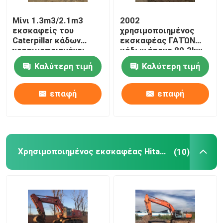
Μίνι 1.3m3/2.1m3
2002
εκσκαφείς του
χρησιμοποιημένος
Caterpillar κάδων
εκσκαφέας ΓΑΤΏΝ
χρησιμοποιημένοι
κάδων έτους 80.3kw
320bl
0.5cbm E120B
Καλύτερη τιμή
Καλύτερη τιμή
επαφή
επαφή
Χρησιμοποιημένος εκσκαφέας Hitachi
(10)