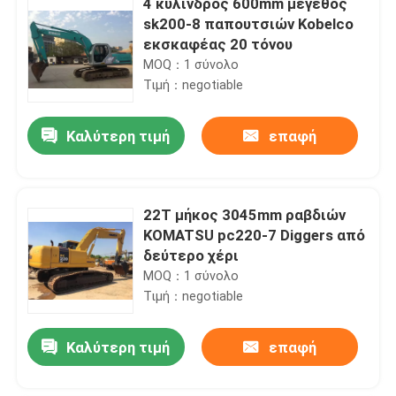
4 κύλινδρος 600mm μέγεθος
sk200-8 παπουτσιών Kobelco
εκσκαφέας 20 τόνου
MOQ：1 σύνολο
Τιμή：negotiable
Καλύτερη τιμή
επαφή
22T μήκος 3045mm ραβδιών
KOMATSU pc220-7 Diggers από
δεύτερο χέρι
MOQ：1 σύνολο
Τιμή：negotiable
Καλύτερη τιμή
επαφή