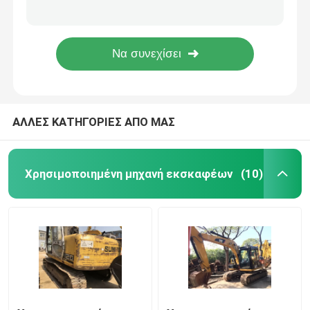
Diggers Hitachi από δεύτερο χέρι ταχύτητας 5km/H ex60-1 6000kg 0.3CBM
Χρησιμοποιημένος Hitachi εκσκαφέας ωρών απασχόλησης 4074h 0.8cbm ex200-3
Χρησιμοποιημένος εκσκαφέας Hitachi
92% Uc 6 κύλινδροι ΙΑΠΩΝΊΑ ex200-1 χρησιμοποιημένοι Hitachi εκσκαφείς
ZX60 μίνι χρησιμοποιημένος Hitachi κάδων 0.3m3 εκσκαφέας ικανότητας 6Ton
Χρησιμοποιημένος εκσκαφέας Kobelco
ΑΛΛΕΣ ΚΑΤΗΓΟΡΙΕΣ ΑΠΟ ΜΑΣ
χρησιμοποιημένος εκσκαφέας αντιολισθητικών αλυ
Χρησιμοποιημένος εκσκαφέας Sumitomo
Χρησιμοποιημένη μηχανή εκσκαφέων
(10)
Χρησιμοποιημένο γκρέιντερ μηχανών
φορτωτής ροδών χεριών δευτερολέπτου
Οδικός κύλινδρος από δεύτερο χέρι