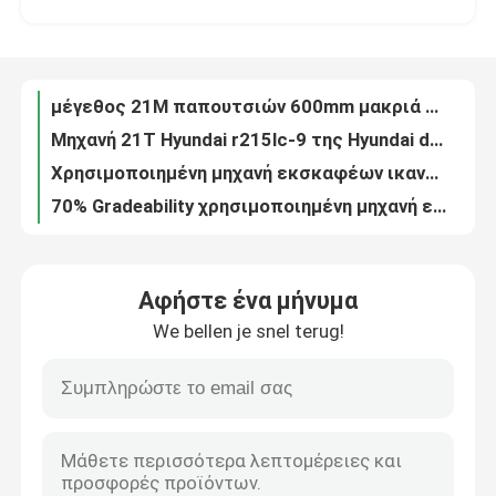
Μηχανή 21T Hyundai r215lc-9 της Hyundai d6bv-γ χρησιμοποιημένη μηχανή εκσκαφέων
Χρησιμοποιημένη μηχανή εκσκαφέων ικανότητας κάδων Sumitomo S260F2 0.5m3 10800kg
Γύρος εργοστασίων
70% Gradeability χρησιμοποιημένη μηχανή εκσκαφέων της VOLVO EC210BLC 2014 έτος
χρησιμοποιημένη μηχανή εκσκαφέων 98.4Kw 1950rpm Hitachi EX200 6 κύλινδροι
Ποιοτικός έλεγχος
6.5L μετατόπιση Ιαπωνία Hitachi ex200-5 χρησιμοποιημένος εκσκαφέας αντιολισθητικών αλυσίδων
Pc220-8 2018 έτος saa6d107e-1 μηχανή 134 χρησιμοποιημένος KW εκσκαφέας της KOMATSU
Μας ελάτε σε επαφή με
6.7L μετατόπιση 134kw KOMATSU pc220-8 Diggers χεριών 22T δεύτερος
20 ο κάδος pc200-6 τόνου 0.8cbm πολύ φθάνει στο χρησιμοποιημένο εκσκαφέα της KOMATSU
Ζητήστε ένα απόσπασμα
2012 κάδος pc200-8 έτους 95% UC 0.9m3 χρησιμοποιημένος εκσκαφέας της KOMATSU
Αφήστε ένα μήνυμα
Ανώτατη ακτίνα 9.09m σκαψίματος παλαιοί KOMATSU εκσκαφείς 22000kgs PC220
We bellen je snel terug!
5.5km/H χρησιμοποιημένος KOMATSU αντιολισθητική αλυσίδα εκσκαφέας ταχύτητας 107KW pc220-7
Χρησιμοποιημένη μηχανή εκσκαφέων
Μίνι 1.3m3/2.1m3 εκσκαφείς του Caterpillar κάδων χρησιμοποιημένοι 320bl
11.3rpm Gradeability βαρέων καθηκόντων χρησιμοποιημένος 308B εκσκαφέας ΓΑΤΏΝ της Ιαπωνίας
χρησιμοποιημένος εκσκαφέας της KOMATSU
5.5km/H μίνι 330C ταχύτητας 0.8m3 παλαιός εκσκαφέας γατών κάδων
Μέγεθος 600mm παπουτσιών έτος του 2013 χρησιμοποιημένος εκσκαφέας Hitachi 12 τόνου ZX120
Χρησιμοποιημένος εκσκαφέας γατών