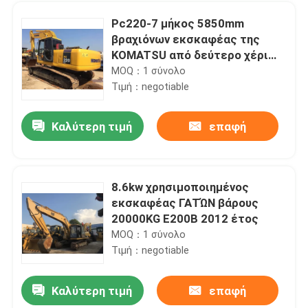
Pc220-7 μήκος 5850mm
βραχιόνων εκσκαφέας της
KOMATSU από δεύτερο χέρι
χωρητικότητας 22
MOQ：1 σύνολο
Τιμή：negotiable
Καλύτερη τιμή
επαφή
8.6kw χρησιμοποιημένος
εκσκαφέας ΓΑΤΏΝ βάρους
Σπίτι
20000KG E200B 2012 έτος
MOQ：1 σύνολο
Τιμή：negotiable
Προϊόντα
Καλύτερη τιμή
επαφή
μέγεθος 21M παπουτσιών 600mm μακριά βραχιόνων μηχανή εκσκαφέων της Hyundai χρησιμοποιημένη R210-5D
Περίπου εμείς